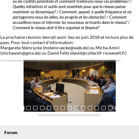
ou les conflits potentiels et comment traiterons-nous ces problèmes? /
Quelles initiatives et outils sont essentiels pour que le réseau puisse
maintenir sa dynamique? / Comment, quand, à quelle fréquence et où
partagerons-nous les idées, les progrès et les obstacles? / Comment
accueillons-nous et informer les nouveaux arrivants dans le réseau? /
Comment le réseau doit-il être organisé et financé?
La prochaine réunion devrait avoir lieu en juin 2018 et inclure plus de
pays. Pour tout contact d’information:
Margareta Steinrücke (msteinruecke@web.de) ou Micha Amiri
(michaweis@gmx.de) ou David Feltz (david@collectif-roosevelt.fr)
Forum